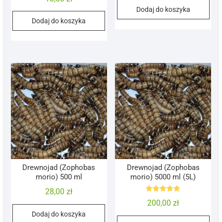
na 5
Dodaj do koszyka
Dodaj do koszyka
Drewnojad (Zophobas
Drewnojad (Zophobas
morio) 500 ml
morio) 5000 ml (5L)
28,00
zł
Oceniono
200,00
zł
5.00
na 5
Dodaj do koszyka