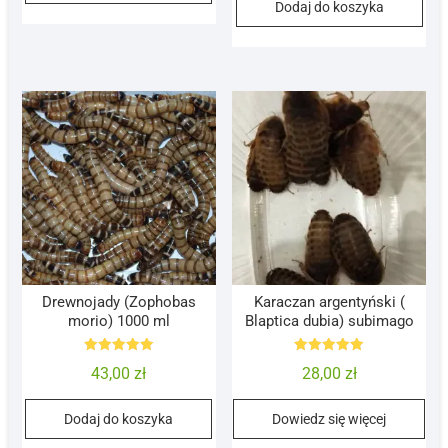
Dodaj do koszyka
Drewnojady (Zophobas
Karaczan argentyński (
morio) 1000 ml
Blaptica dubia) subimago
Oceniono
Oceniono
43,00
zł
28,00
zł
5.00
5.00
na 5
na 5
Dodaj do koszyka
Dowiedz się więcej