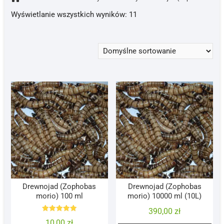
Wyświetlanie wszystkich wyników: 11
Drewnojad (Zophobas
Drewnojad (Zophobas
morio) 100 ml
morio) 10000 ml (10L)
390,00
zł
Oceniono
10,00
zł
5.00