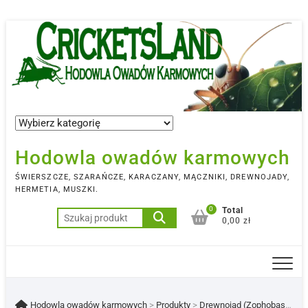
Skip
to
content
Hodowla owadów karmowych
ŚWIERSZCZE, SZARAŃCZE, KARACZANY, MĄCZNIKI, DREWNOJADY,
HERMETIA, MUSZKI.
0
Total
Szukaj:
0,00 zł
Hodowla owadów karmowych
>
Produkty
>
Drewnojad (Zophobas morio)