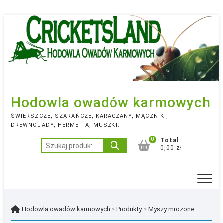
Skip
to
content
Hodowla owadów karmowych
ŚWIERSZCZE, SZARAŃCZE, KARACZANY, MĄCZNIKI,
DREWNOJADY, HERMETIA, MUSZKI.
0
Total
Szukaj:
0,00 zł
Hodowla owadów karmowych
>
Produkty
>
Myszy mrożone