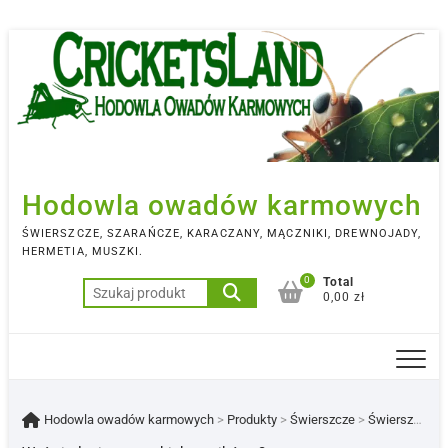
Skip
to
content
Hodowla owadów karmowych
ŚWIERSZCZE, SZARAŃCZE, KARACZANY, MĄCZNIKI, DREWNOJADY,
HERMETIA, MUSZKI.
0
Total
Szukaj:
0,00 zł
Hodowla owadów karmowych
>
Produkty
>
Świerszcze
>
Świerszcze Śródziemnomorskie