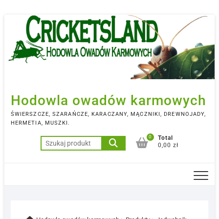
Skip
to
content
Hodowla owadów karmowych
ŚWIERSZCZE, SZARAŃCZE, KARACZANY, MĄCZNIKI, DREWNOJADY,
HERMETIA, MUSZKI.
0
Total
Szukaj:
0,00 zł