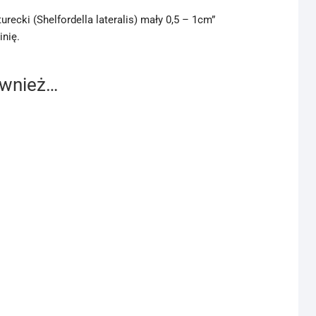
urecki (Shelfordella lateralis) mały 0,5 – 1cm”
inię.
ównież…