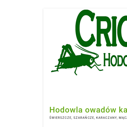
Skip
to
content
Hodowla owadów k
ŚWIERSZCZE, SZARAŃCZE, KARACZANY, MĄCZ