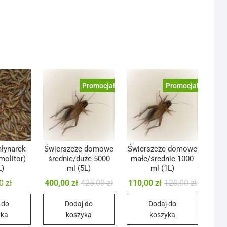
Promocja!
Promocja!
łynarek
Świerszcze domowe
Świerszcze domowe
molitor)
średnie/duże 5000
małe/średnie 1000
L)
ml (5L)
ml (1L)
Pierwotna
Aktualna
Pierwotn
Aktualna
00
zł
400,00
zł
425,00
zł
110,00
zł
120,00
zł
cena
cena
cena
cena
wynosiła:
wynosi:
wynosiła
wynosi:
 do
Dodaj do
Dodaj do
425,00 zł.
400,00 zł.
120,00 zł
110,00 zł
yka
koszyka
koszyka