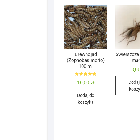
Drewnojad
Świerszcz
(Zophobas morio)
mał
100 ml
18,0
Oceniono
10,00
zł
Dodaj
5.00
na 5
kosz
Dodaj do
koszyka