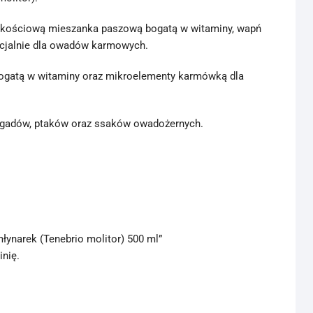
kościową mieszanka paszową bogatą w witaminy, wapń
ecjalnie dla owadów karmowych.
ogatą w witaminy oraz mikroelementy karmówką dla
w, gadów, ptaków oraz ssaków owadożernych.
łynarek (Tenebrio molitor) 500 ml”
inię.