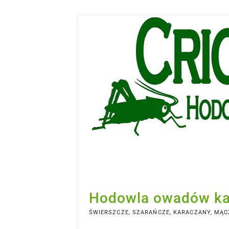
Skip
to
content
Hodowla owadów k
ŚWIERSZCZE, SZARAŃCZE, KARACZANY, MĄCZ