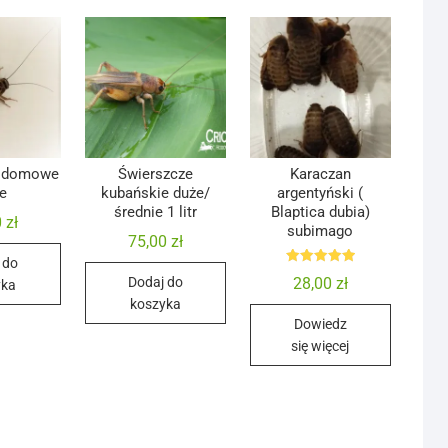
e domowe
Świerszcze
Karaczan
e
kubańskie duże/
argentyński (
średnie 1 litr
Blaptica dubia)
0
zł
subimago
75,00
zł
 do
Oceniono
28,00
zł
Dodaj do
yka
5.00
na 5
koszyka
Dowiedz
się więcej