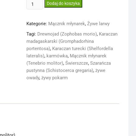
ilość
Dodaj do koszyka
Mącznik
młynarek
Kategorie:
Mącznik młynarek
,
Żywe larwy
(Tenebrio
molitor)
Tagi:
Drewnojad (Zophobas morio)
,
Karaczan
500
madagaskarski (Gromphadorhina
ml
portentosa)
,
Karaczan turecki (Shelfordella
lateralis)
,
karmówka
,
Mącznik młynarek
(Tenebrio molitor)
,
Świerszcze
,
Szarańcza
pustynna (Schistocerca gregaria)
,
żywe
owady
,
żywy pokarm
olitor).