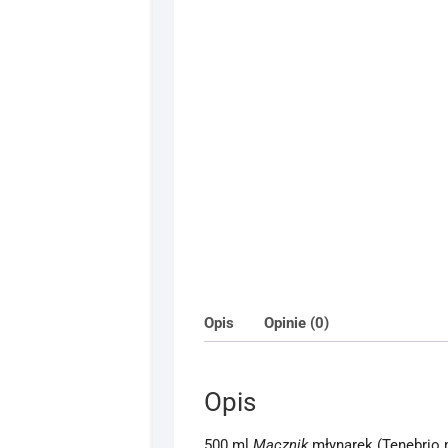
Opis
Opinie (0)
Opis
500 ml
Mącznik
młynarek (Tenebrio m