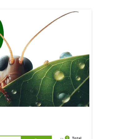
0
Total