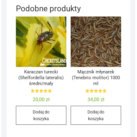
Podobne produkty
Karaczan turecki
Mącznik młynarek
(Shelfordella lateralis)
(Tenebrio molitor) 1000
średni/mały
ml
Oceniono
Oceniono
20,00
zł
34,00
zł
5.00
5.00
na 5
na 5
Dodaj do
Dodaj do
koszyka
koszyka