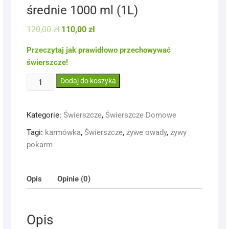
średnie 1000 ml (1L)
Pierwotna
Aktualna
120,00
zł
110,00
zł
cena
cena
wynosiła:
wynosi:
Przeczytaj jak prawidłowo przechowywać
120,00 zł.
110,00 zł.
świerszcze!
ilość
Dodaj do koszyka
Świerszcze
domowe
Kategorie:
Świerszcze
,
Świerszcze Domowe
małe/
średnie
Tagi:
karmówka
,
Świerszcze
,
żywe owady
,
żywy
1000
pokarm
ml
(1L)
Opis
Opinie (0)
Opis