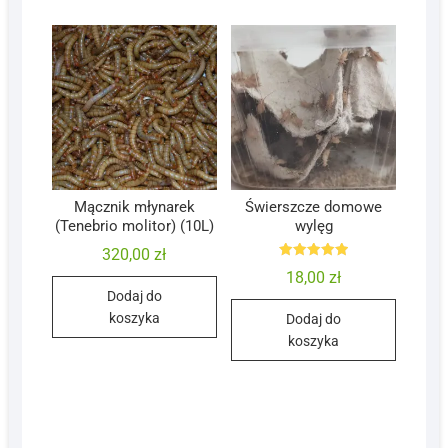
Mącznik młynarek
Świerszcze domowe
(Tenebrio molitor) (10L)
wylęg
320,00
zł
Oceniono
18,00
zł
5.00
na 5
Dodaj do
koszyka
Dodaj do
koszyka