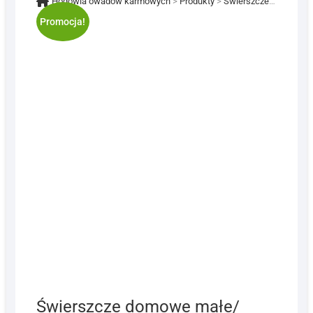
Hodowla owadów karmowych
>
Produkty
>
Świerszcze domowe małe/średnie 1000 ml (1L)
Promocja!
Świerszcze domowe małe/