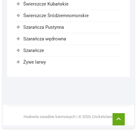
Świerszcze Kubańskie
Świerszcze Śródziemnomorskie
Szarańcza Pustynna
Szarańcza wędrowna
Szarańcze
Żywe larwy
Go
Hodowla owadów karmowych
| © 2026
Cricketsland
to
top